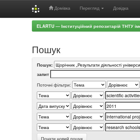
Домівка
Перегляд
Довідка
Skip
ELARTU — Інституційний репозитарій ТНТУ ім
navigation
Пошук
Пошук:
запит
Поточні фільтри:
Почати новий пошук