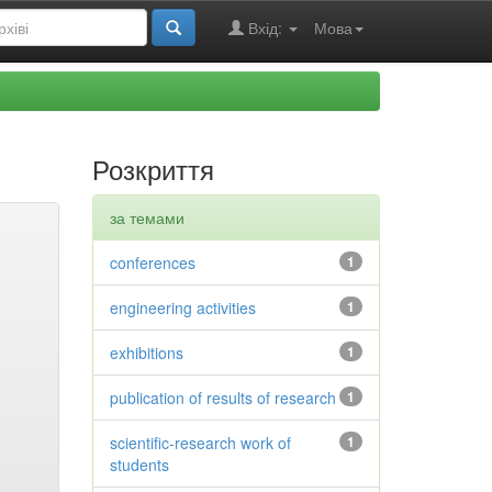
Вхід:
Мова
Розкриття
за темами
conferences
1
engineering activities
1
exhibitions
1
publication of results of research
1
scientific-research work of
1
students