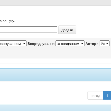
в пошуку.
Впорядкування
Автори
назад
1