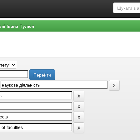
ені Івана Пулюя