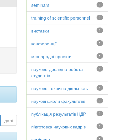
seminars
1
training of scientific personnel
1
виставки
1
конференції
1
міжнародні проекти
1
науково-дослідна робота
1
студентів
науково-технічна діяльність
1
наукові школи факультетів
1
публікація результатів НДР
1
далі
підготовка наукових кадрів
1
семінари
1