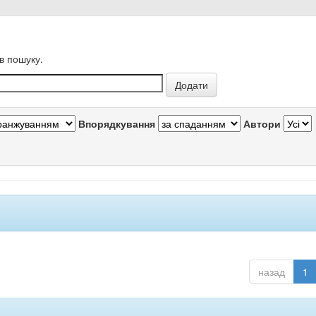
в пошуку.
Впорядкування
Автори
назад
1