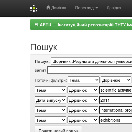
Домівка
Перегляд
Довідка
Skip
ELARTU — Інституційний репозитарій ТНТУ ім
navigation
Пошук
Пошук:
запит
Поточні фільтри:
Почати новий пошук