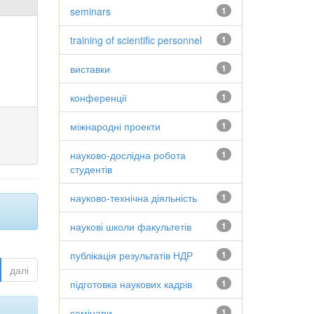
seminars
1
training of scientific personnel
1
виставки
1
конференції
1
міжнародні проекти
1
науково-дослідна робота
1
студентів
науково-технічна діяльність
1
наукові школи факультетів
1
публікація результатів НДР
1
далі
підготовка наукових кадрів
1
семінари
1