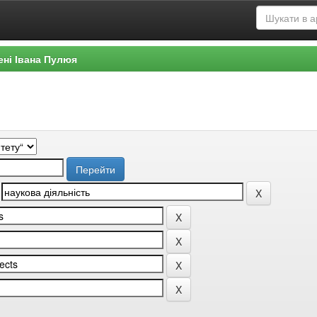
ені Івана Пулюя