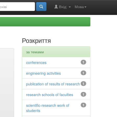
Вхід:
Мова
Розкриття
за темами
conferences
1
engineering activities
1
publication of results of research
1
research schools of faculties
1
scientific-research work of
1
students