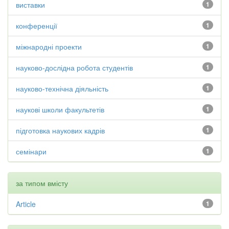
виставки
1
конференції
1
міжнародні проекти
1
науково-дослідна робота студентів
1
науково-технічна діяльність
1
наукові школи факультетів
1
підготовка наукових кадрів
1
семінари
1
за типом вмісту
Article
1