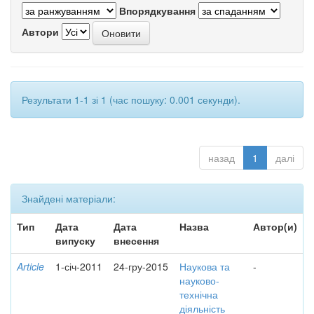
Впорядкування
Автори
Результати 1-1 зі 1 (час пошуку: 0.001 секунди).
назад
1
далі
Знайдені матеріали:
Тип
Дата
Дата
Назва
Автор(и)
випуску
внесення
Article
1-січ-2011
24-гру-2015
Наукова та
-
науково-
технічна
діяльність