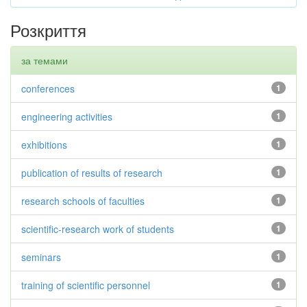
Розкриття
за темами
conferences
1
engineering activities
1
exhibitions
1
publication of results of research
1
research schools of faculties
1
scientific-research work of students
1
seminars
1
training of scientific personnel
1