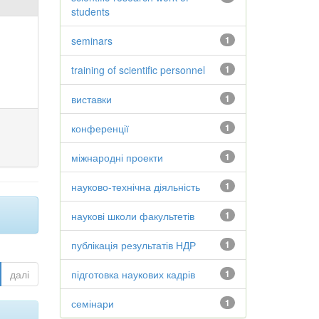
students
seminars
1
training of scientific personnel
1
виставки
1
конференції
1
міжнародні проекти
1
науково-технічна діяльність
1
наукові школи факультетів
1
публікація результатів НДР
1
далі
підготовка наукових кадрів
1
семінари
1