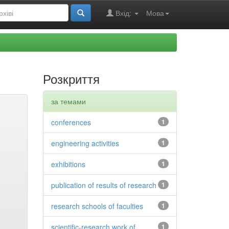
Вхід:
Мова
Розкриття
за темами
conferences
1
engineering activities
1
exhibitions
1
publication of results of research
1
research schools of faculties
1
scientific-research work of
1