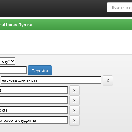
ені Івана Пулюя