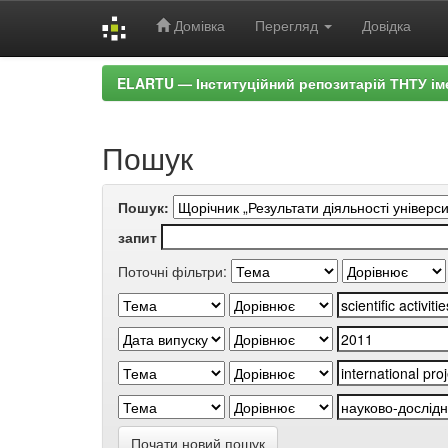
Домівка
Перегляд
Довідка
Skip
ELARTU — Інституційний репозитарій ТНТУ ім
navigation
Пошук
Пошук:
запит
Поточні фільтри:
Почати новий пошук