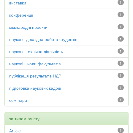
виставки
1
конференції
1
міжнародні проекти
1
науково-дослідна робота студентів
1
науково-технічна діяльність
1
наукові школи факультетів
1
публікація результатів НДР
1
підготовка наукових кадрів
1
семінари
1
за типом вмісту
Article
1