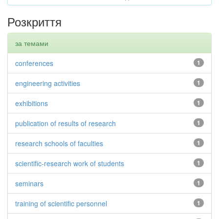
Розкриття
за темами
conferences
1
engineering activities
1
exhibitions
1
publication of results of research
1
research schools of faculties
1
scientific-research work of students
1
seminars
1
training of scientific personnel
1