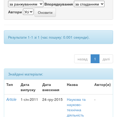
Впорядкування
Автори
Результати 1-1 зі 1 (час пошуку: 0.001 секунди).
назад
1
далі
Знайдені матеріали:
Тип
Дата
Дата
Назва
Автор(и)
випуску
внесення
Article
1-січ-2011
24-гру-2015
Наукова та
-
науково-
технічна
діяльність