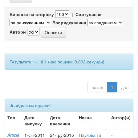
Вивести на сторінку
|
Сортування
Впорядкування
Автори
Результати 1-1 зі 1 (час пошуку: 0.003 секунди).
назад
1
далі
Знайдені матеріали:
Тип
Дата
Дата
Назва
Автор(и)
випуску
внесення
Article
1-січ-2011
24-гру-2015
Наукова та
-