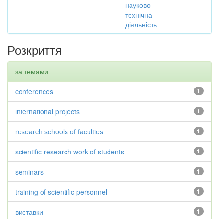
науково-
технічна
діяльність
Розкриття
за темами
conferences
1
international projects
1
research schools of faculties
1
scientific-research work of students
1
seminars
1
training of scientific personnel
1
виставки
1