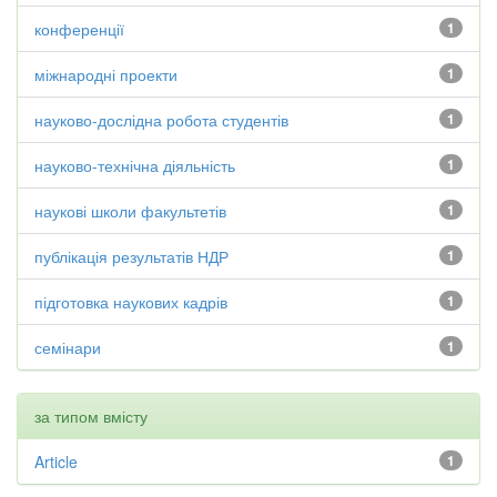
конференції
1
міжнародні проекти
1
науково-дослідна робота студентів
1
науково-технічна діяльність
1
наукові школи факультетів
1
публікація результатів НДР
1
підготовка наукових кадрів
1
семінари
1
за типом вмісту
Article
1