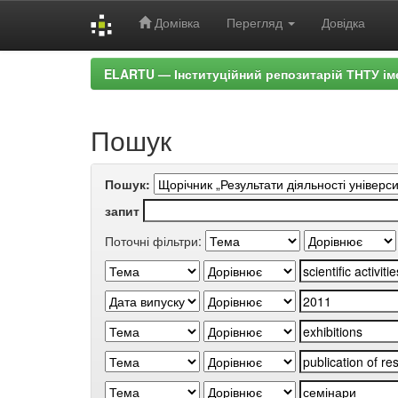
Домівка
Перегляд
Довідка
Skip
ELARTU — Інституційний репозитарій ТНТУ ім
navigation
Пошук
Пошук:
запит
Поточні фільтри: