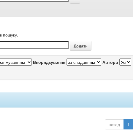
в пошуку.
Впорядкування
Автори
назад
1