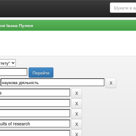
ені Івана Пулюя