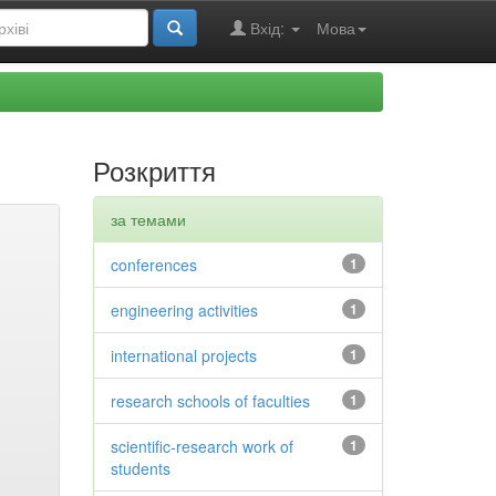
Вхід:
Мова
Розкриття
за темами
conferences
1
engineering activities
1
international projects
1
research schools of faculties
1
scientific-research work of
1
students