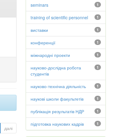
seminars
1
training of scientific personnel
1
виставки
1
конференції
1
міжнародні проекти
1
науково-дослідна робота
1
студентів
науково-технічна діяльність
1
наукові школи факультетів
1
публікація результатів НДР
1
підготовка наукових кадрів
1
далі