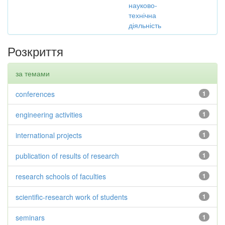
науково-
технічна
діяльність
Розкриття
за темами
conferences
1
engineering activities
1
international projects
1
publication of results of research
1
research schools of faculties
1
scientific-research work of students
1
seminars
1