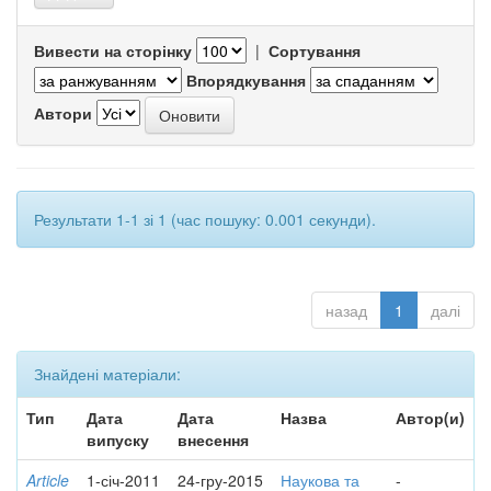
Вивести на сторінку
|
Сортування
Впорядкування
Автори
Результати 1-1 зі 1 (час пошуку: 0.001 секунди).
назад
1
далі
Знайдені матеріали:
Тип
Дата
Дата
Назва
Автор(и)
випуску
внесення
Article
1-січ-2011
24-гру-2015
Наукова та
-