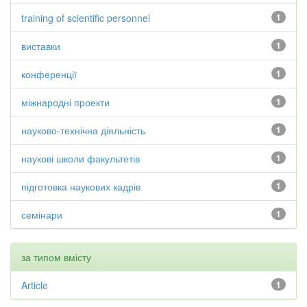
training of scientific personnel
1
виставки
1
конференції
1
міжнародні проекти
1
науково-технічна діяльність
1
наукові школи факультетів
1
підготовка наукових кадрів
1
семінари
1
за типом вмісту
Article
1