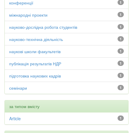
конференції
1
міжнародні проекти
1
науково-дослідна робота студентів
1
науково-технічна діяльність
1
наукові школи факультетів
1
публікація результатів НДР
1
підготовка наукових кадрів
1
семінари
1
за типом вмісту
Article
1