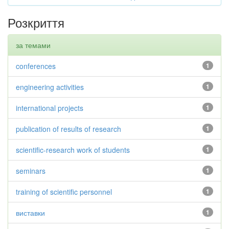
Розкриття
за темами
conferences
1
engineering activities
1
international projects
1
publication of results of research
1
scientific-research work of students
1
seminars
1
training of scientific personnel
1
виставки
1