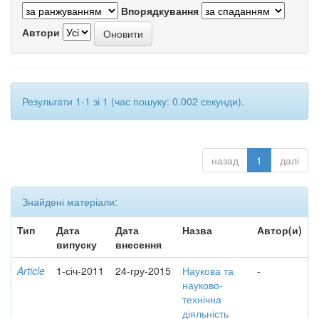
Впорядкування
Автори
Результати 1-1 зі 1 (час пошуку: 0.002 секунди).
назад
1
далі
Знайдені матеріали:
Тип
Дата
Дата
Назва
Автор(и)
випуску
внесення
Article
1-січ-2011
24-гру-2015
Наукова та
-
науково-
технічна
діяльність