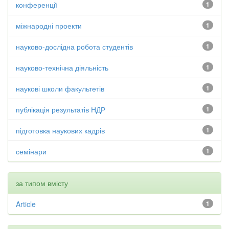
конференції
1
міжнародні проекти
1
науково-дослідна робота студентів
1
науково-технічна діяльність
1
наукові школи факультетів
1
публікація результатів НДР
1
підготовка наукових кадрів
1
семінари
1
за типом вмісту
Article
1