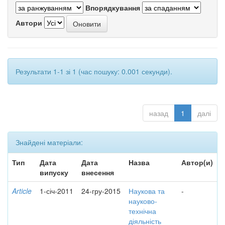
Впорядкування
Автори
Результати 1-1 зі 1 (час пошуку: 0.001 секунди).
назад
1
далі
Знайдені матеріали:
Тип
Дата
Дата
Назва
Автор(и)
випуску
внесення
Article
1-січ-2011
24-гру-2015
Наукова та
-
науково-
технічна
діяльність