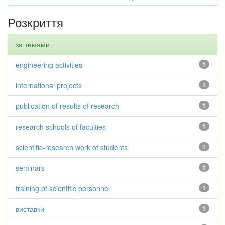
Розкриття
за темами
engineering activities
1
international projects
1
publication of results of research
1
research schools of faculties
1
scientific-research work of students
1
seminars
1
training of scientific personnel
1
виставки
1