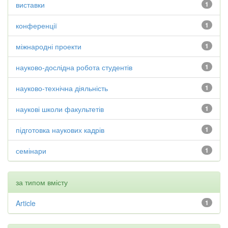
виставки
1
конференції
1
міжнародні проекти
1
науково-дослідна робота студентів
1
науково-технічна діяльність
1
наукові школи факультетів
1
підготовка наукових кадрів
1
семінари
1
за типом вмісту
Article
1