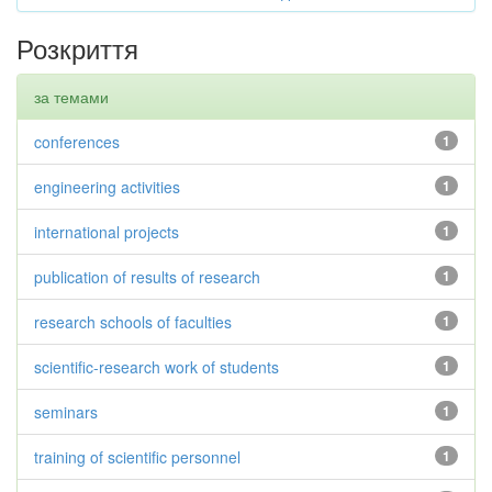
Розкриття
за темами
conferences
1
engineering activities
1
international projects
1
publication of results of research
1
research schools of faculties
1
scientific-research work of students
1
seminars
1
training of scientific personnel
1