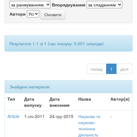
Впорядкування
Автори
Результати 1-1 зі 1 (час пошуку: 0.001 секунди).
назад
1
далі
Знайдені матеріали:
Тип
Дата
Дата
Назва
Автор(и)
випуску
внесення
Article
1-січ-2011
24-гру-2015
Наукова та
-
науково-
технічна
діяльність