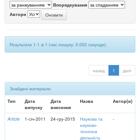
Впорядкування
Автори
Результати 1-1 зі 1 (час пошуку: 0.002 секунди).
назад
1
далі
Знайдені матеріали:
Тип
Дата
Дата
Назва
Автор(и)
випуску
внесення
Article
1-січ-2011
24-гру-2015
Наукова та
-
науково-
технічна
діяльність