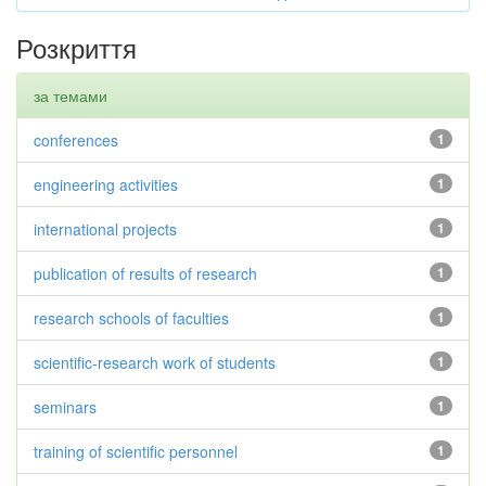
Розкриття
за темами
conferences
1
engineering activities
1
international projects
1
publication of results of research
1
research schools of faculties
1
scientific-research work of students
1
seminars
1
training of scientific personnel
1