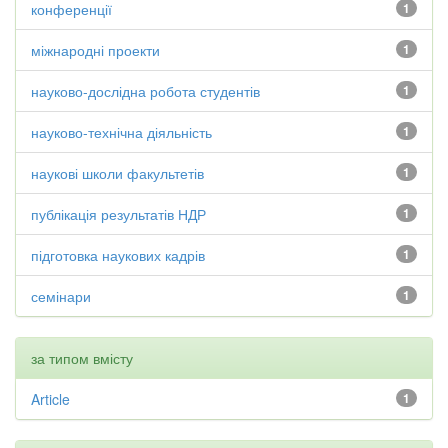
конференції
1
міжнародні проекти
1
науково-дослідна робота студентів
1
науково-технічна діяльність
1
наукові школи факультетів
1
публікація результатів НДР
1
підготовка наукових кадрів
1
семінари
1
за типом вмісту
Article
1