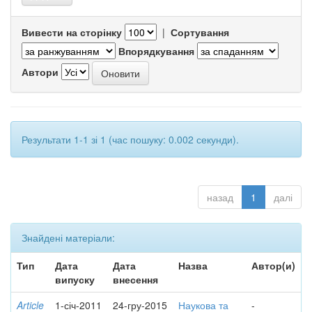
Вивести на сторінку
|
Сортування
Впорядкування
Автори
Результати 1-1 зі 1 (час пошуку: 0.002 секунди).
назад
1
далі
Знайдені матеріали:
Тип
Дата
Дата
Назва
Автор(и)
випуску
внесення
Article
1-січ-2011
24-гру-2015
Наукова та
-