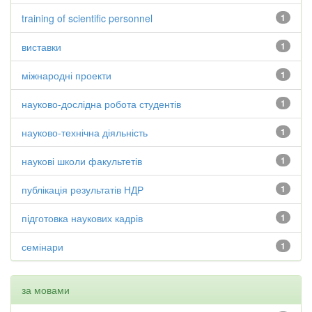
training of scientific personnel
1
виставки
1
міжнародні проекти
1
науково-дослідна робота студентів
1
науково-технічна діяльність
1
наукові школи факультетів
1
публікація результатів НДР
1
підготовка наукових кадрів
1
семінари
1
за мовами