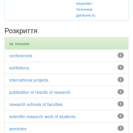
науково-
технічна
діяльність
Розкриття
за темами
conferences
1
exhibitions
1
international projects
1
publication of results of research
1
research schools of faculties
1
scientific-research work of students
1
seminars
1