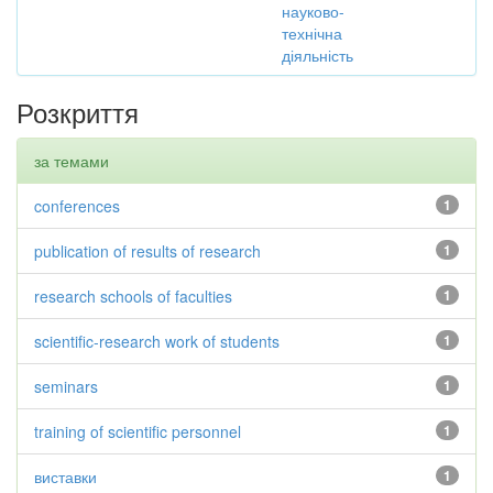
науково-
технічна
діяльність
Розкриття
за темами
conferences
1
publication of results of research
1
research schools of faculties
1
scientific-research work of students
1
seminars
1
training of scientific personnel
1
виставки
1