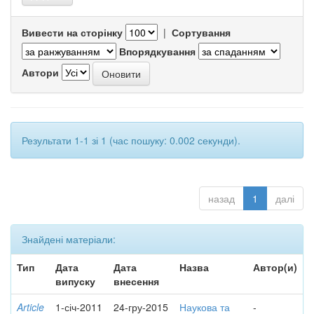
Вивести на сторінку
|
Сортування
Впорядкування
Автори
Результати 1-1 зі 1 (час пошуку: 0.002 секунди).
назад
1
далі
Знайдені матеріали:
Тип
Дата
Дата
Назва
Автор(и)
випуску
внесення
Article
1-січ-2011
24-гру-2015
Наукова та
-