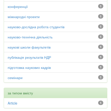
конференції
1
міжнародні проекти
1
науково-дослідна робота студентів
1
науково-технічна діяльність
1
наукові школи факультетів
1
публікація результатів НДР
1
підготовка наукових кадрів
1
семінари
1
за типом вмісту
Article
1