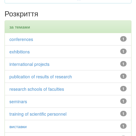
Розкриття
за темами
conferences
1
exhibitions
1
international projects
1
publication of results of research
1
research schools of faculties
1
seminars
1
training of scientific personnel
1
виставки
1