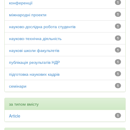
конференції
1
міжнародні проекти
1
науково-дослідна робота студентів
1
науково-технічна діяльність
1
наукові школи факультетів
1
публікація результатів НДР
1
підготовка наукових кадрів
1
семінари
1
за типом вмісту
Article
1