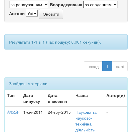
Впорядкування
Автори
Результати 1-1 зі 1 (час пошуку: 0.001 секунди).
назад
1
далі
Знайдені матеріали:
Тип
Дата
Дата
Назва
Автор(и)
випуску
внесення
Article
1-січ-2011
24-гру-2015
Наукова та
-
науково-
технічна
діяльність