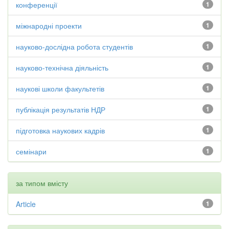
конференції
1
міжнародні проекти
1
науково-дослідна робота студентів
1
науково-технічна діяльність
1
наукові школи факультетів
1
публікація результатів НДР
1
підготовка наукових кадрів
1
семінари
1
за типом вмісту
Article
1