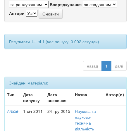
Впорядкування
Автори
Результати 1-1 зі 1 (час пошуку: 0.002 секунди).
назад
1
далі
Знайдені матеріали:
Тип
Дата
Дата
Назва
Автор(и)
випуску
внесення
Article
1-січ-2011
24-гру-2015
Наукова та
-
науково-
технічна
діяльність