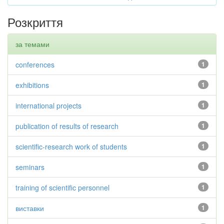
Розкриття
за темами
conferences
1
exhibitions
1
international projects
1
publication of results of research
1
scientific-research work of students
1
seminars
1
training of scientific personnel
1
виставки
1