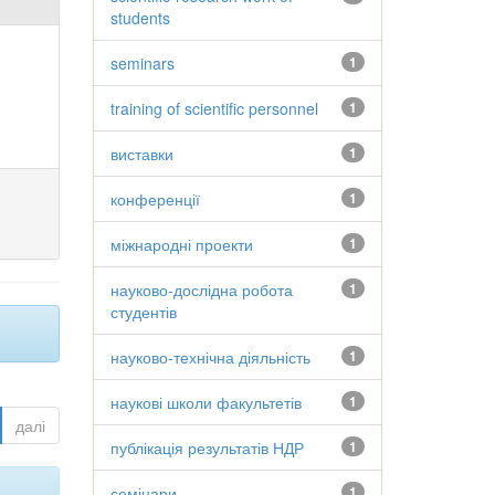
students
seminars
1
training of scientific personnel
1
виставки
1
конференції
1
міжнародні проекти
1
науково-дослідна робота
1
студентів
науково-технічна діяльність
1
наукові школи факультетів
1
далі
публікація результатів НДР
1
семінари
1