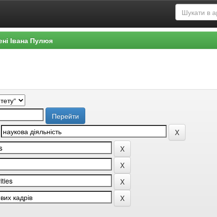
ені Івана Пулюя