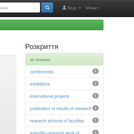
Вхід:
Мова
Розкриття
за темами
conferences
1
exhibitions
1
international projects
1
publication of results of research
1
research schools of faculties
1
scientific-research work of
1