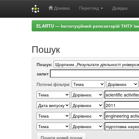
Домівка
Перегляд
Довідка
Skip
ELARTU — Інституційний репозитарій ТНТУ ім
navigation
Пошук
Пошук:
запит
Поточні фільтри:
Почати новий пошук