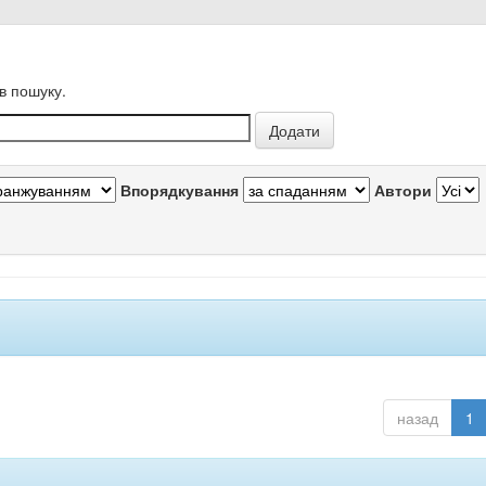
в пошуку.
Впорядкування
Автори
назад
1