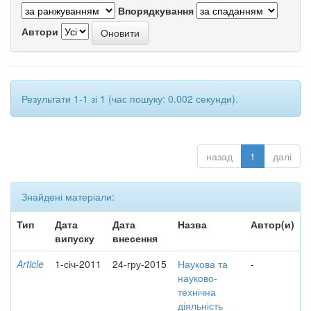
Впорядкування
Автори
Результати 1-1 зі 1 (час пошуку: 0.002 секунди).
назад
1
далі
Знайдені матеріали:
Тип
Дата
Дата
Назва
Автор(и)
випуску
внесення
Article
1-січ-2011
24-гру-2015
Наукова та
-
науково-
технічна
діяльність