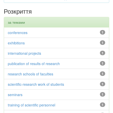
Розкриття
за темами
conferences
1
exhibitions
1
international projects
1
publication of results of research
1
research schools of faculties
1
scientific-research work of students
1
seminars
1
training of scientific personnel
1