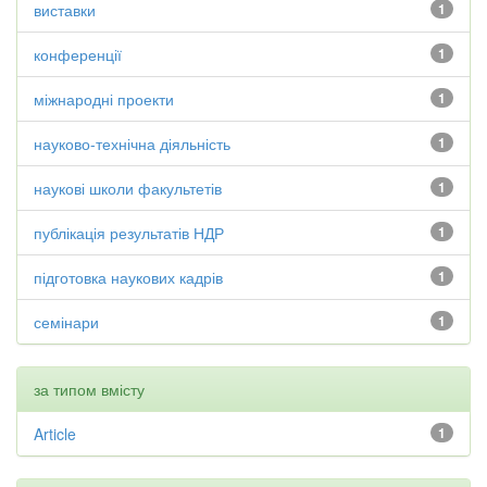
виставки
1
конференції
1
міжнародні проекти
1
науково-технічна діяльність
1
наукові школи факультетів
1
публікація результатів НДР
1
підготовка наукових кадрів
1
семінари
1
за типом вмісту
Article
1