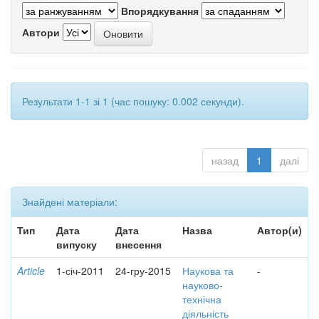
Впорядкування
Автори
Результати 1-1 зі 1 (час пошуку: 0.002 секунди).
назад
1
далі
Знайдені матеріали:
Тип
Дата
Дата
Назва
Автор(и)
випуску
внесення
Article
1-січ-2011
24-гру-2015
Наукова та
-
науково-
технічна
діяльність