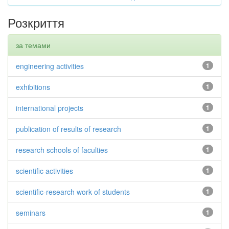
Розкриття
за темами
engineering activities
1
exhibitions
1
international projects
1
publication of results of research
1
research schools of faculties
1
scientific activities
1
scientific-research work of students
1
seminars
1