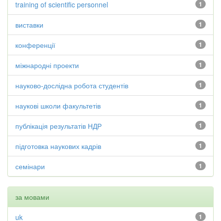
training of scientific personnel
1
виставки
1
конференції
1
міжнародні проекти
1
науково-дослідна робота студентів
1
наукові школи факультетів
1
публікація результатів НДР
1
підготовка наукових кадрів
1
семінари
1
за мовами
uk
1