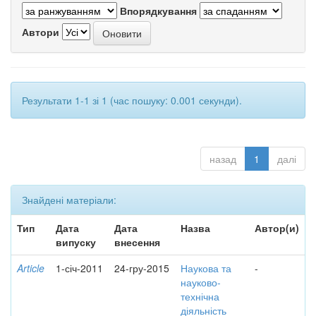
Впорядкування
Автори
Результати 1-1 зі 1 (час пошуку: 0.001 секунди).
назад
1
далі
Знайдені матеріали:
Тип
Дата
Дата
Назва
Автор(и)
випуску
внесення
Article
1-січ-2011
24-гру-2015
Наукова та
-
науково-
технічна
діяльність