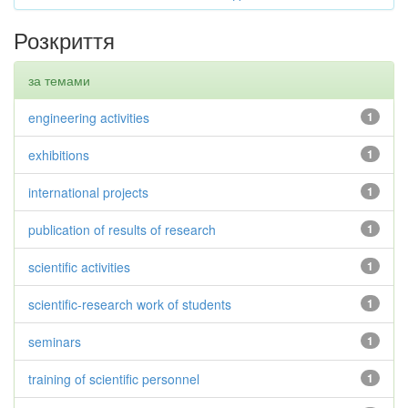
Розкриття
за темами
engineering activities
1
exhibitions
1
international projects
1
publication of results of research
1
scientific activities
1
scientific-research work of students
1
seminars
1
training of scientific personnel
1