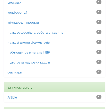
виставки
1
конференції
1
міжнародні проекти
1
науково-дослідна робота студентів
1
наукові школи факультетів
1
публікація результатів НДР
1
підготовка наукових кадрів
1
семінари
1
за типом вмісту
Article
1