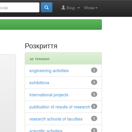
Вхід:
Мова
Розкриття
за темами
engineering activities
1
exhibitions
1
international projects
1
publication of results of research
1
research schools of faculties
1
scientific activities
1