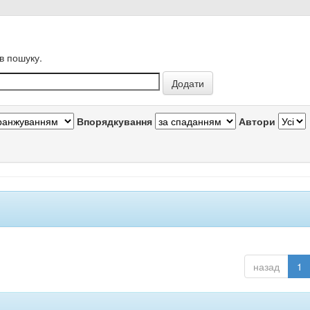
в пошуку.
Впорядкування
Автори
назад
1