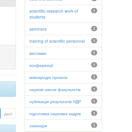
scientific-research work of
1
students
seminars
1
training of scientific personnel
1
виставки
1
конференції
1
міжнародні проекти
1
наукові школи факультетів
1
публікація результатів НДР
1
далі
підготовка наукових кадрів
1
семінари
1