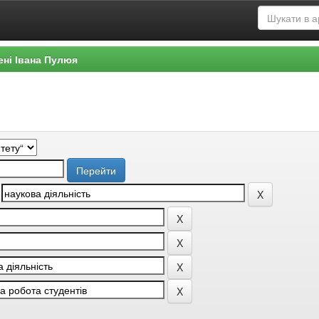
ені Івана Пулюя