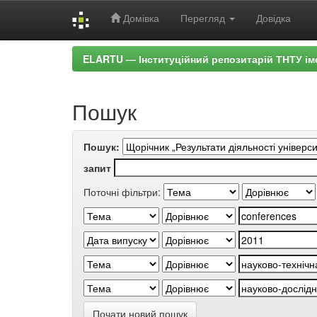
Домівка
Перегляд
Довідка
Skip
ELARTU — Інституційний репозитарій ТНТУ ім
navigation
Пошук
Пошук:
запит
Поточні фільтри:
Почати новий пошук