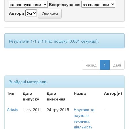
Впорядкування
Автори
Результати 1-1 зі 1 (час пошуку: 0.001 секунди).
назад
1
далі
Знайдені матеріали:
Тип
Дата
Дата
Назва
Автор(и)
випуску
внесення
Article
1-січ-2011
24-гру-2015
Наукова та
-
науково-
технічна
діяльність