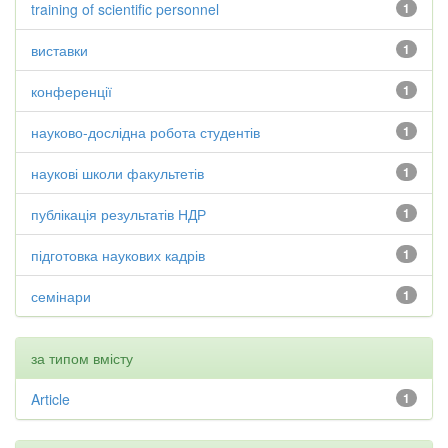
training of scientific personnel
1
виставки
1
конференції
1
науково-дослідна робота студентів
1
наукові школи факультетів
1
публікація результатів НДР
1
підготовка наукових кадрів
1
семінари
1
за типом вмісту
Article
1