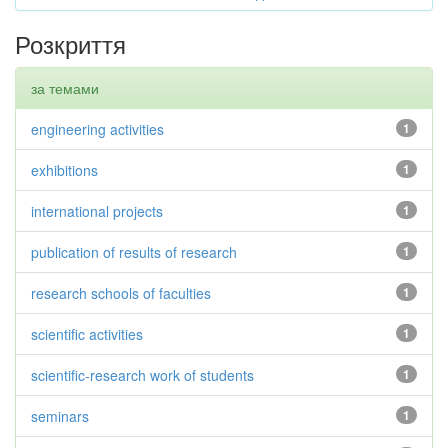
Розкриття
за темами
engineering activities
1
exhibitions
1
international projects
1
publication of results of research
1
research schools of faculties
1
scientific activities
1
scientific-research work of students
1
seminars
1