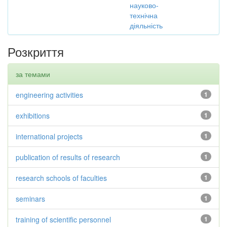
науково-
технічна
діяльність
Розкриття
за темами
engineering activities
1
exhibitions
1
international projects
1
publication of results of research
1
research schools of faculties
1
seminars
1
training of scientific personnel
1