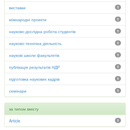
виставки
1
міжнародні проекти
1
науково-дослідна робота студентів
1
науково-технічна діяльність
1
наукові школи факультетів
1
публікація результатів НДР
1
підготовка наукових кадрів
1
семінари
1
за типом вмісту
Article
1