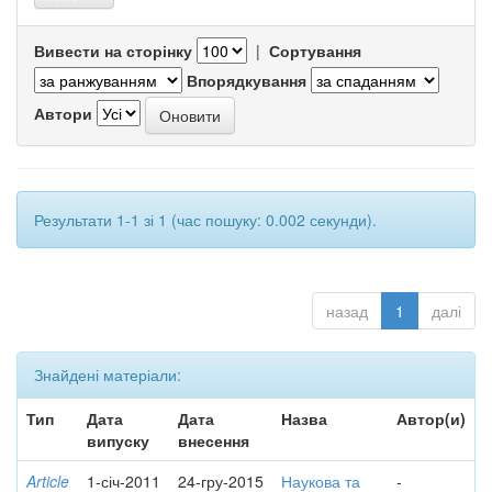
Вивести на сторінку
|
Сортування
Впорядкування
Автори
Результати 1-1 зі 1 (час пошуку: 0.002 секунди).
назад
1
далі
Знайдені матеріали:
Тип
Дата
Дата
Назва
Автор(и)
випуску
внесення
Article
1-січ-2011
24-гру-2015
Наукова та
-