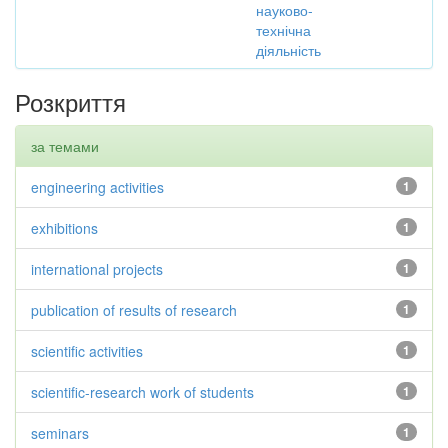
науково-
технічна
діяльність
Розкриття
за темами
engineering activities
1
exhibitions
1
international projects
1
publication of results of research
1
scientific activities
1
scientific-research work of students
1
seminars
1