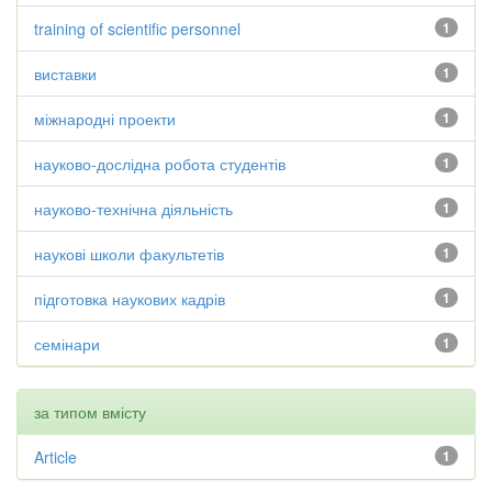
training of scientific personnel
1
виставки
1
міжнародні проекти
1
науково-дослідна робота студентів
1
науково-технічна діяльність
1
наукові школи факультетів
1
підготовка наукових кадрів
1
семінари
1
за типом вмісту
Article
1