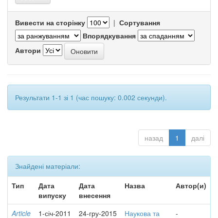
Вивести на сторінку
|
Сортування
Впорядкування
Автори
Результати 1-1 зі 1 (час пошуку: 0.002 секунди).
назад
1
далі
Знайдені матеріали:
Тип
Дата
Дата
Назва
Автор(и)
випуску
внесення
Article
1-січ-2011
24-гру-2015
Наукова та
-