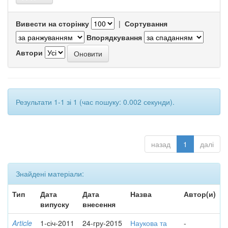
Вивести на сторінку
|
Сортування
Впорядкування
Автори
Результати 1-1 зі 1 (час пошуку: 0.002 секунди).
назад
1
далі
Знайдені матеріали:
Тип
Дата
Дата
Назва
Автор(и)
випуску
внесення
Article
1-січ-2011
24-гру-2015
Наукова та
-