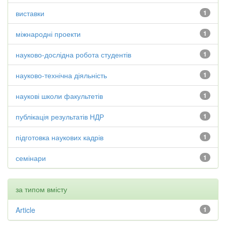
виставки
1
міжнародні проекти
1
науково-дослідна робота студентів
1
науково-технічна діяльність
1
наукові школи факультетів
1
публікація результатів НДР
1
підготовка наукових кадрів
1
семінари
1
за типом вмісту
Article
1