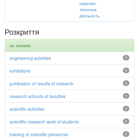
науково-
технічна
діяльність
Розкриття
за темами
engineering activities
1
exhibitions
1
publication of results of research
1
research schools of faculties
1
scientific activities
1
scientific-research work of students
1
training of scientific personnel
1