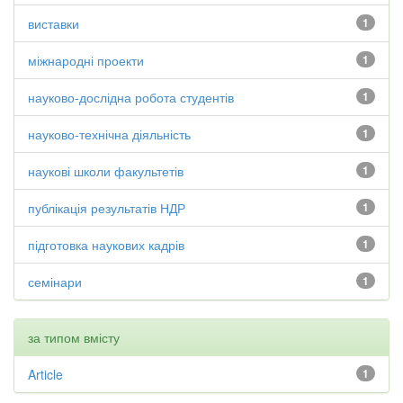
виставки
1
міжнародні проекти
1
науково-дослідна робота студентів
1
науково-технічна діяльність
1
наукові школи факультетів
1
публікація результатів НДР
1
підготовка наукових кадрів
1
семінари
1
за типом вмісту
Article
1