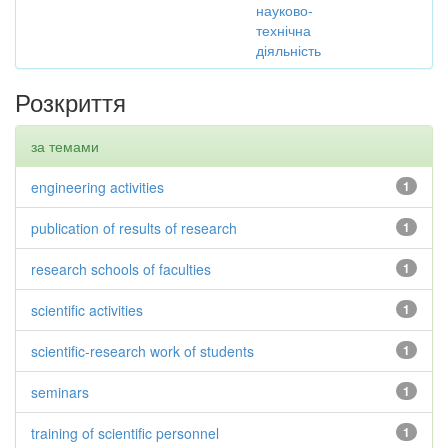
науково-
технічна
діяльність
Розкриття
за темами
engineering activities
1
publication of results of research
1
research schools of faculties
1
scientific activities
1
scientific-research work of students
1
seminars
1
training of scientific personnel
1