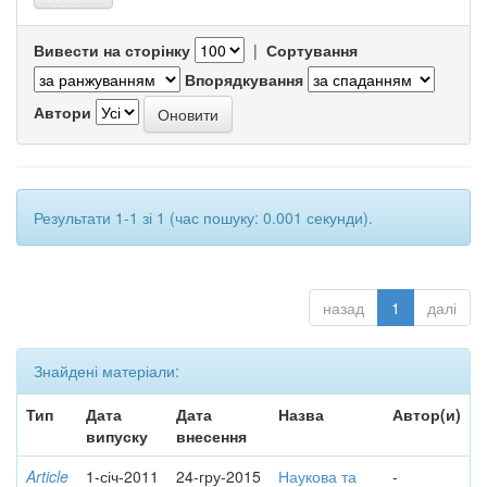
Вивести на сторінку
|
Сортування
Впорядкування
Автори
Результати 1-1 зі 1 (час пошуку: 0.001 секунди).
назад
1
далі
Знайдені матеріали:
Тип
Дата
Дата
Назва
Автор(и)
випуску
внесення
Article
1-січ-2011
24-гру-2015
Наукова та
-