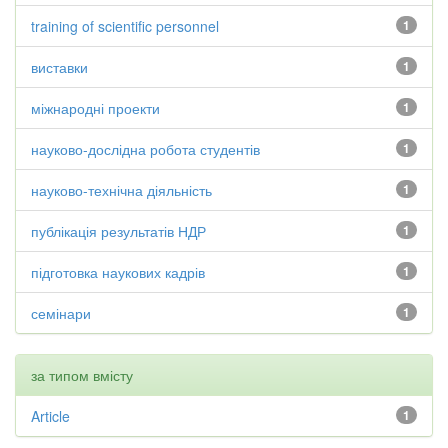
training of scientific personnel
1
виставки
1
міжнародні проекти
1
науково-дослідна робота студентів
1
науково-технічна діяльність
1
публікація результатів НДР
1
підготовка наукових кадрів
1
семінари
1
за типом вмісту
Article
1