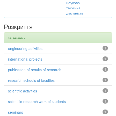
науково-
технічна
діяльність
Розкриття
за темами
engineering activities
1
international projects
1
publication of results of research
1
research schools of faculties
1
scientific activities
1
scientific-research work of students
1
seminars
1