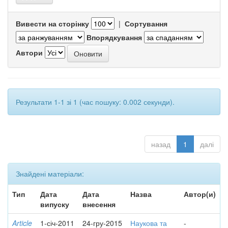
Вивести на сторінку
|
Сортування
Впорядкування
Автори
Результати 1-1 зі 1 (час пошуку: 0.002 секунди).
назад
1
далі
Знайдені матеріали:
Тип
Дата
Дата
Назва
Автор(и)
випуску
внесення
Article
1-січ-2011
24-гру-2015
Наукова та
-