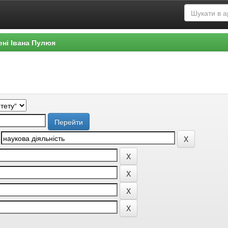
ені Івана Пулюя