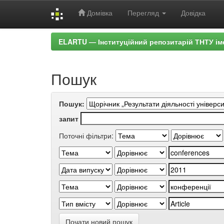
Домівка
Перегляд
Довідка
Skip
ELARTU — Інституційний репозитарій ТНТУ ім
navigation
Пошук
Пошук:
запит
Поточні фільтри:
Почати новий пошук