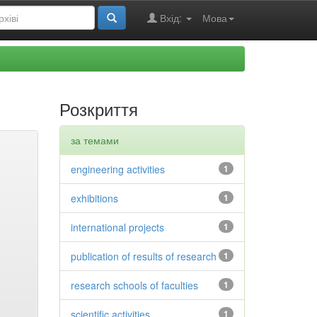
Вхід:
Мова
Розкриття
за темами
engineering activities
1
exhibitions
1
international projects
1
publication of results of research
1
research schools of faculties
1
scientific activities
1