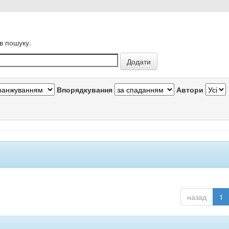
в пошуку.
Впорядкування
Автори
назад
1