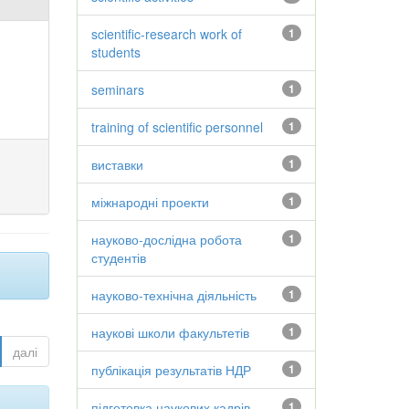
scientific-research work of
1
students
seminars
1
training of scientific personnel
1
виставки
1
міжнародні проекти
1
науково-дослідна робота
1
студентів
науково-технічна діяльність
1
наукові школи факультетів
1
далі
публікація результатів НДР
1
підготовка наукових кадрів
1