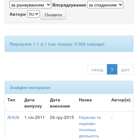
Впорядкування
Автори
Результати 1-1 зі 1 (час пошуку: 0.002 секунди).
назад
1
далі
Знайдені матеріали:
Тип
Дата
Дата
Назва
Автор(и)
випуску
внесення
Article
1-січ-2011
24-гру-2015
Наукова та
-
науково-
технічна
діяльність