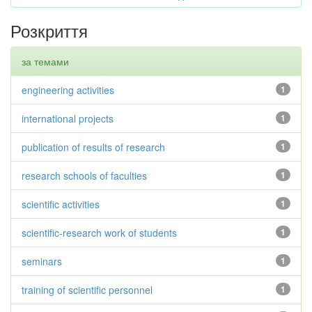
Розкриття
за темами
engineering activities
1
international projects
1
publication of results of research
1
research schools of faculties
1
scientific activities
1
scientific-research work of students
1
seminars
1
training of scientific personnel
1