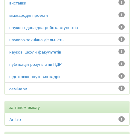
виставки
1
міжнародні проекти
1
науково-дослідна робота студентів
1
науково-технічна діяльність
1
наукові школи факультетів
1
публікація результатів НДР
1
підготовка наукових кадрів
1
семінари
1
за типом вмісту
Article
1