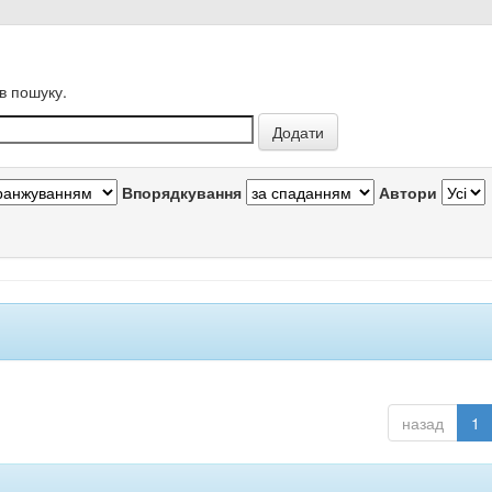
в пошуку.
Впорядкування
Автори
назад
1