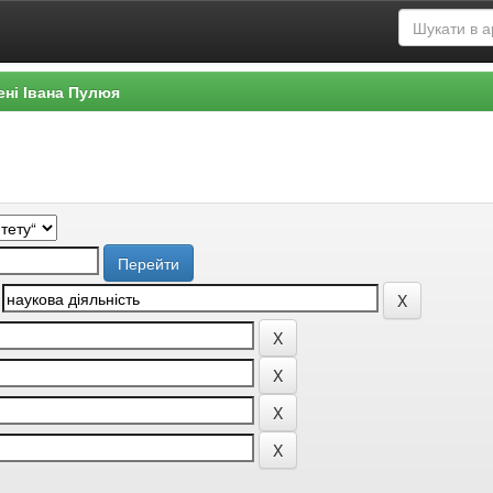
ені Івана Пулюя