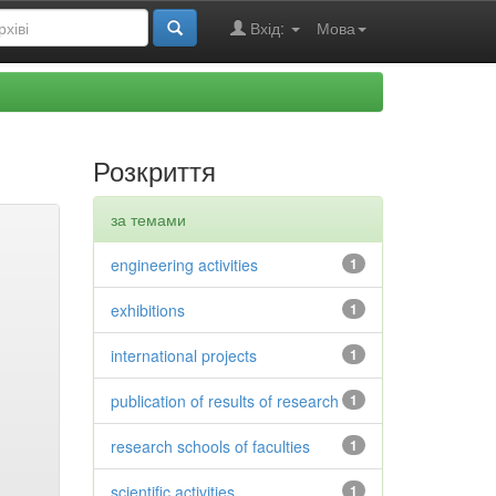
Вхід:
Мова
Розкриття
за темами
engineering activities
1
exhibitions
1
international projects
1
publication of results of research
1
research schools of faculties
1
scientific activities
1