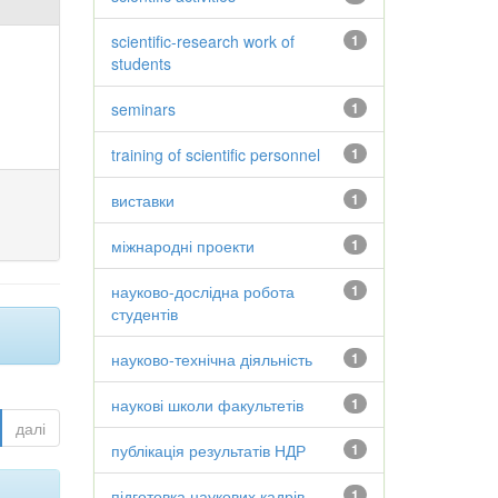
scientific-research work of
1
students
seminars
1
training of scientific personnel
1
виставки
1
міжнародні проекти
1
науково-дослідна робота
1
студентів
науково-технічна діяльність
1
наукові школи факультетів
1
далі
публікація результатів НДР
1
підготовка наукових кадрів
1