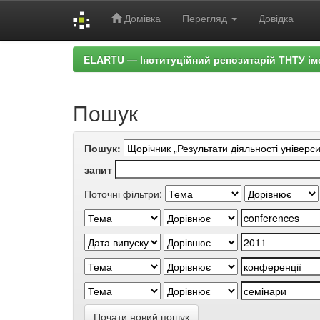
Домівка
Перегляд
Довідка
Skip
ELARTU — Інституційний репозитарій ТНТУ ім
navigation
Пошук
Пошук:
запит
Поточні фільтри:
Почати новий пошук