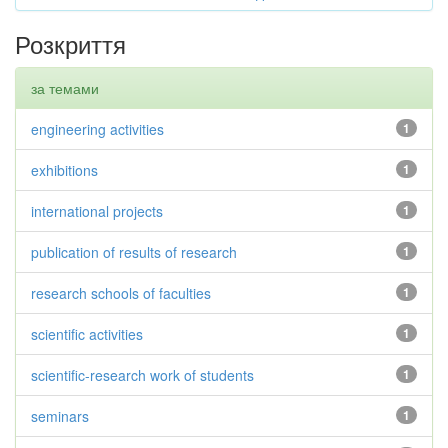
Розкриття
за темами
engineering activities
1
exhibitions
1
international projects
1
publication of results of research
1
research schools of faculties
1
scientific activities
1
scientific-research work of students
1
seminars
1