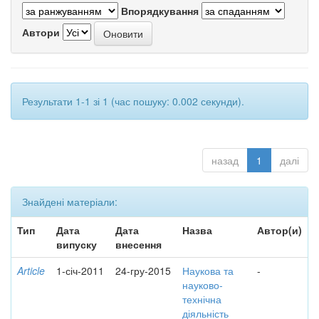
Впорядкування
Автори
Результати 1-1 зі 1 (час пошуку: 0.002 секунди).
назад
1
далі
Знайдені матеріали:
Тип
Дата
Дата
Назва
Автор(и)
випуску
внесення
Article
1-січ-2011
24-гру-2015
Наукова та
-
науково-
технічна
діяльність