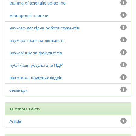
training of scientific personnel
1
міжнародні проекти
1
науково-дослідна робота студентів
1
науково-технічна діяльність
1
наукові школи факультетів
1
публікація результатів НДР
1
підготовка наукових кадрів
1
семінари
1
за типом вмісту
Article
1