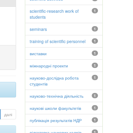
scientific-research work of
1
students
seminars
1
training of scientific personnel
1
виставки
1
міжнародні проекти
1
науково-дослідна робота
1
студентів
науково-технічна діяльність
1
наукові школи факультетів
1
далі
публікація результатів НДР
1
підготовка наукових кадрів
1