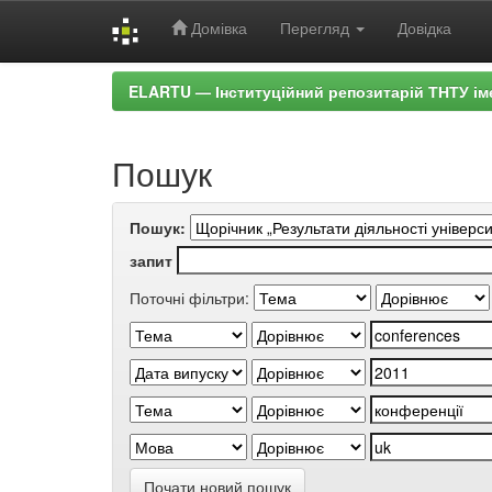
Домівка
Перегляд
Довідка
Skip
ELARTU — Інституційний репозитарій ТНТУ ім
navigation
Пошук
Пошук:
запит
Поточні фільтри:
Почати новий пошук