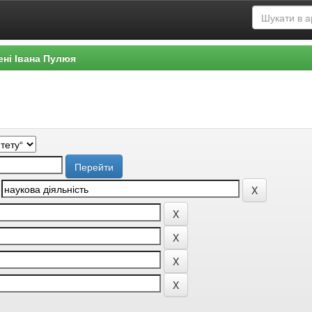
ені Івана Пулюя