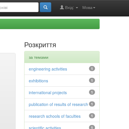
Вхід:
Мова
Розкриття
за темами
engineering activities
1
exhibitions
1
international projects
1
publication of results of research
1
research schools of faculties
1
scientific activities
1