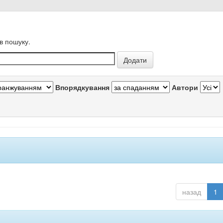
в пошуку.
Впорядкування
Автори
назад
1