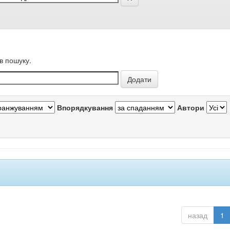
в пошуку.
Впорядкування
Автори
назад
1