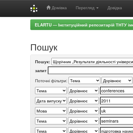
Домівка
Перегляд
Довідка
Skip
ELARTU — Інституційний репозитарій ТНТУ ім
navigation
Пошук
Пошук:
запит
Поточні фільтри: