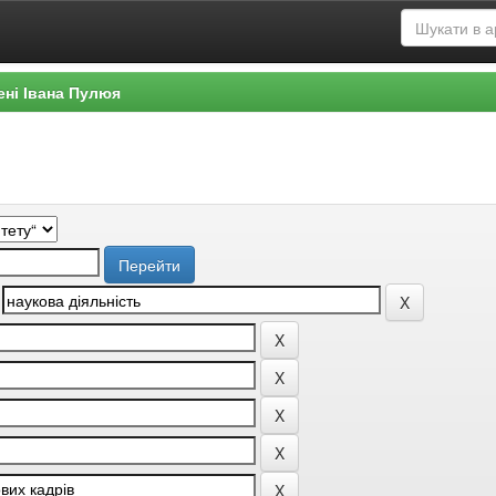
ені Івана Пулюя