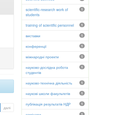
scientific-research work of
1
students
training of scientific personnel
1
виставки
1
конференції
1
міжнародні проекти
1
науково-дослідна робота
1
студентів
науково-технічна діяльність
1
наукові школи факультетів
1
публікація результатів НДР
1
далі
семінари
1