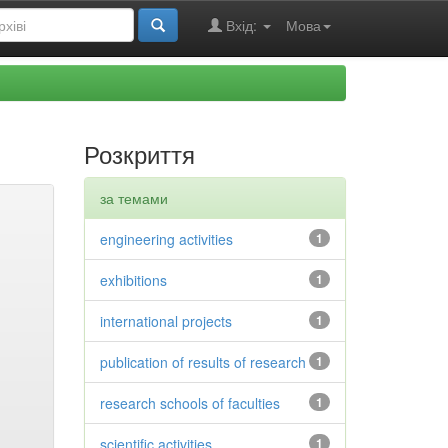
Вхід:
Мова
Розкриття
за темами
engineering activities
1
exhibitions
1
international projects
1
publication of results of research
1
research schools of faculties
1
scientific activities
1