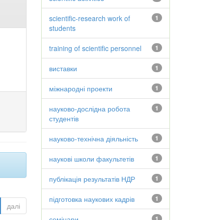
scientific-research work of
1
students
training of scientific personnel
1
виставки
1
міжнародні проекти
1
науково-дослідна робота
1
студентів
науково-технічна діяльність
1
наукові школи факультетів
1
публікація результатів НДР
1
підготовка наукових кадрів
1
далі
семінари
1