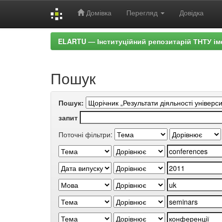
Домівка
Перегляд
Довідка
Skip
ELARTU — Інституційний репозитарій ТНТУ ім
navigation
Пошук
Пошук:
запит
Поточні фільтри: