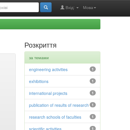
Вхід:
Мова
Розкриття
за темами
engineering activities
1
exhibitions
1
international projects
1
publication of results of research
1
research schools of faculties
1
scientific activities
1