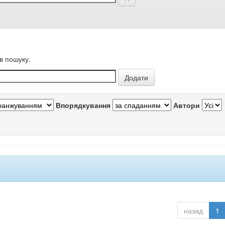
в пошуку.
Впорядкування
Автори
назад
1