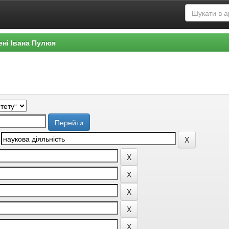
ені Івана Пулюя