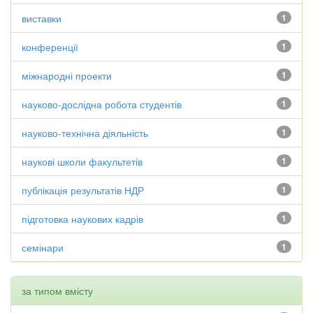
виставки
1
конференції
1
міжнародні проекти
1
науково-дослідна робота студентів
1
науково-технічна діяльність
1
наукові школи факультетів
1
публікація результатів НДР
1
підготовка наукових кадрів
1
семінари
1
за типом вмісту