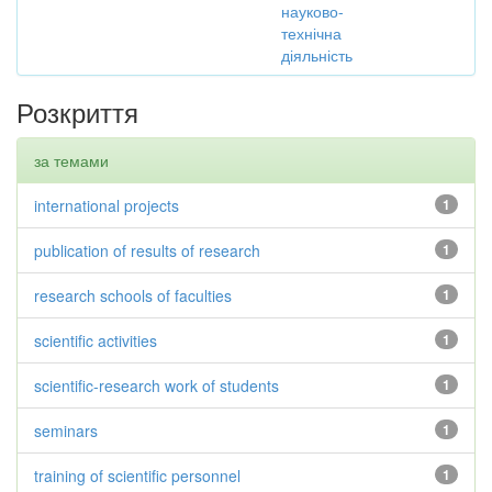
науково-
технічна
діяльність
Розкриття
за темами
international projects
1
publication of results of research
1
research schools of faculties
1
scientific activities
1
scientific-research work of students
1
seminars
1
training of scientific personnel
1