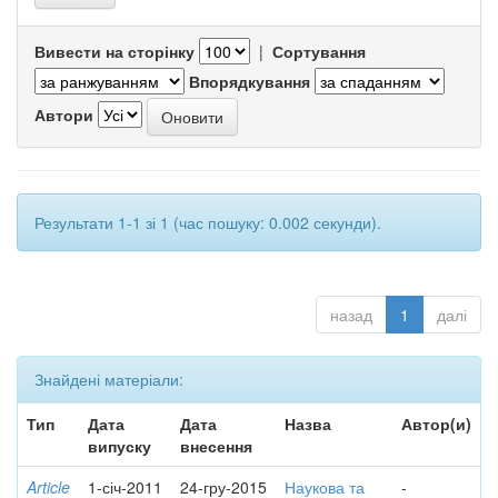
Вивести на сторінку
|
Сортування
Впорядкування
Автори
Результати 1-1 зі 1 (час пошуку: 0.002 секунди).
назад
1
далі
Знайдені матеріали:
Тип
Дата
Дата
Назва
Автор(и)
випуску
внесення
Article
1-січ-2011
24-гру-2015
Наукова та
-