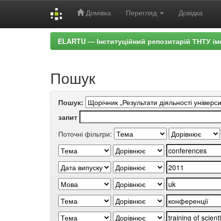
Домівка
Перегляд
Довідка
Skip
ELARTU — Інституційний репозитарій ТНТУ ім
navigation
Пошук
Пошук:
запит
Поточні фільтри: