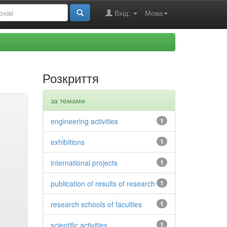
Вхід:
Мова
Розкриття
за темами
engineering activities
1
exhibitions
1
international projects
1
publication of results of research
1
research schools of faculties
1
scientific activities
1