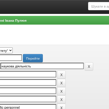
ені Івана Пулюя