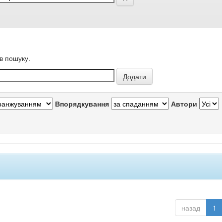
в пошуку.
Впорядкування
Автори
назад
1