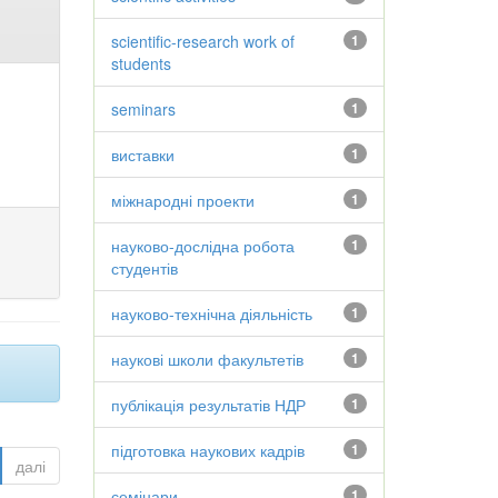
scientific-research work of
1
students
seminars
1
виставки
1
міжнародні проекти
1
науково-дослідна робота
1
студентів
науково-технічна діяльність
1
наукові школи факультетів
1
публікація результатів НДР
1
підготовка наукових кадрів
1
далі
семінари
1