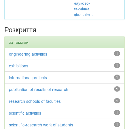
науково-
технічна
діяльність
Розкриття
за темами
engineering activities
1
exhibitions
1
international projects
1
publication of results of research
1
research schools of faculties
1
scientific activities
1
scientific-research work of students
1