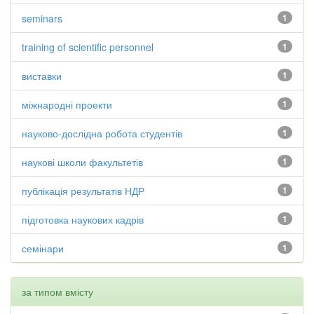
seminars
1
training of scientific personnel
1
виставки
1
міжнародні проекти
1
науково-дослідна робота студентів
1
наукові школи факультетів
1
публікація результатів НДР
1
підготовка наукових кадрів
1
семінари
1
за типом вмісту