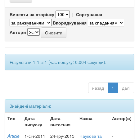
Вивести на сторінку
|
Сортування
Впорядкування
Автори
Результати 1-1 зі 1 (час пошуку: 0.004 секунди).
назад
1
далі
Знайдені матеріали:
Тип
Дата
Дата
Назва
Автор(и)
випуску
внесення
Article
1-січ-2011
24-гру-2015
Наукова та
-