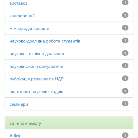
виставки
1
конференції
1
міжнародні проекти
1
науково-дослідна робота студентів
1
науково-технічна діяльність
1
наукові школи факультетів
1
публікація результатів НДР
1
підготовка наукових кадрів
1
семінари
1
за типом вмісту
Article
1