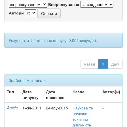
Впорядкування
Автори
Результати 1-1 зі 1 (час пошуку: 0.001 секунди).
назад
1
далі
Знайдені матеріали:
Тип
Дата
Дата
Назва
Автор(и)
випуску
внесення
Article
1-січ-2011
24-гру-2015
Наукова та
-
науково-
технічна
діяльність