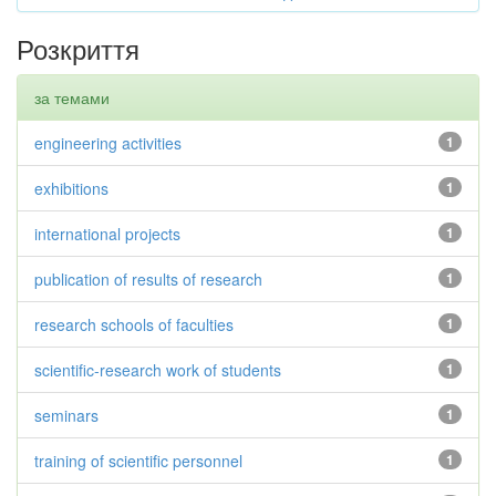
Розкриття
за темами
engineering activities
1
exhibitions
1
international projects
1
publication of results of research
1
research schools of faculties
1
scientific-research work of students
1
seminars
1
training of scientific personnel
1