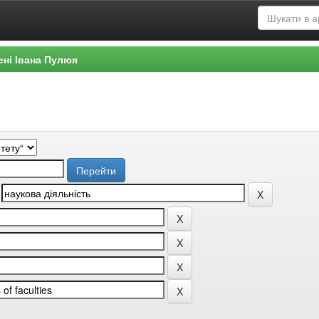
ені Івана Пулюя