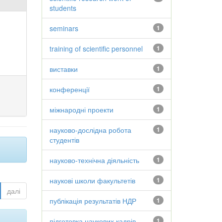
students
seminars
1
training of scientific personnel
1
виставки
1
конференції
1
міжнародні проекти
1
науково-дослідна робота
1
студентів
науково-технічна діяльність
1
наукові школи факультетів
1
далі
публікація результатів НДР
1
підготовка наукових кадрів
1