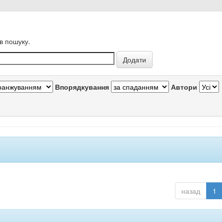
в пошуку.
Впорядкування
Автори
назад
1