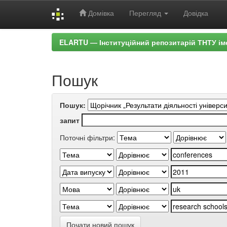
Домівка
Перегляд
Довідка
Skip
ELARTU — Інституційний репозитарій ТНТУ ім
navigation
Пошук
Пошук:
запит
Поточні фільтри:
Почати новий пошук