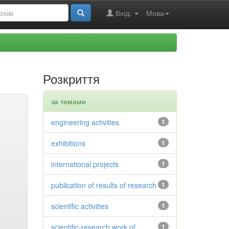
Вхід:
Мова
Розкриття
за темами
engineering activities
1
exhibitions
1
international projects
1
publication of results of research
1
scientific activities
1
scientific-research work of
1