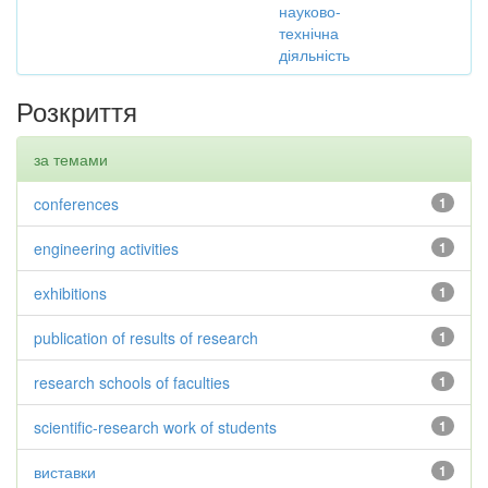
науково-
технічна
діяльність
Розкриття
за темами
conferences
1
engineering activities
1
exhibitions
1
publication of results of research
1
research schools of faculties
1
scientific-research work of students
1
виставки
1