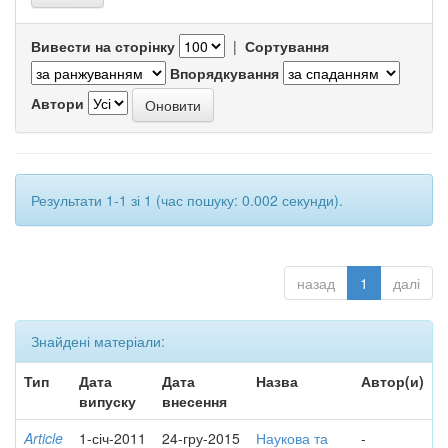
Вивести на сторінку
|
Сортування
Впорядкування
Автори
Результати 1-1 зі 1 (час пошуку: 0.002 секунди).
назад
1
далі
Знайдені матеріали:
Тип
Дата
Дата
Назва
Автор(и)
випуску
внесення
Article
1-січ-2011
24-гру-2015
Наукова та
-