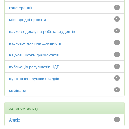
конференції
1
міжнародні проекти
1
науково-дослідна робота студентів
1
науково-технічна діяльність
1
наукові школи факультетів
1
публікація результатів НДР
1
підготовка наукових кадрів
1
семінари
1
за типом вмісту
Article
1