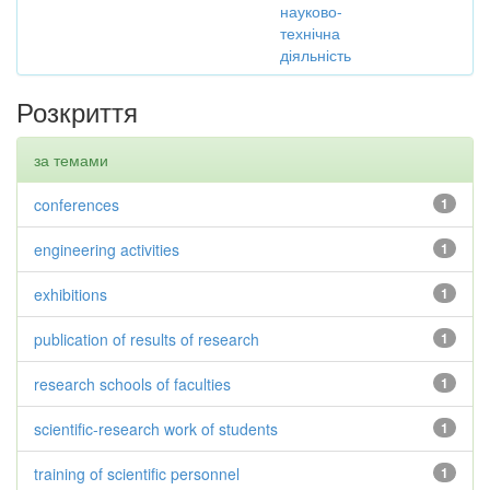
науково-
технічна
діяльність
Розкриття
за темами
conferences
1
engineering activities
1
exhibitions
1
publication of results of research
1
research schools of faculties
1
scientific-research work of students
1
training of scientific personnel
1