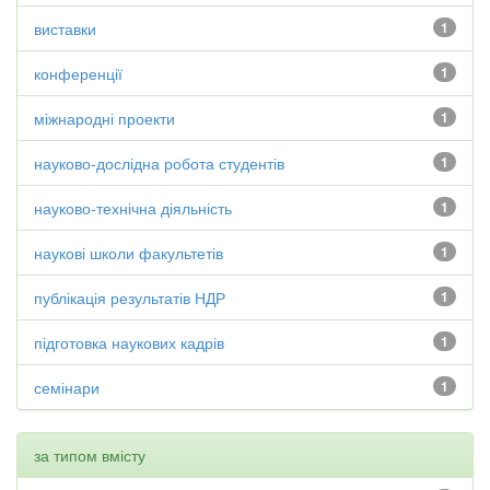
виставки
1
конференції
1
міжнародні проекти
1
науково-дослідна робота студентів
1
науково-технічна діяльність
1
наукові школи факультетів
1
публікація результатів НДР
1
підготовка наукових кадрів
1
семінари
1
за типом вмісту