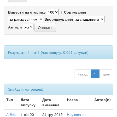
Вивести на сторінку
|
Сортування
Впорядкування
Автори
Результати 1-1 зі 1 (час пошуку: 0.001 секунди).
назад
1
далі
Знайдені матеріали:
Тип
Дата
Дата
Назва
Автор(и)
випуску
внесення
Article
1-січ-2011
24-гру-2015
Наукова та
-