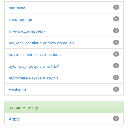
виставки
1
конференції
1
міжнародні проекти
1
науково-дослідна робота студентів
1
науково-технічна діяльність
1
публікація результатів НДР
1
підготовка наукових кадрів
1
семінари
1
за типом вмісту
Article
1