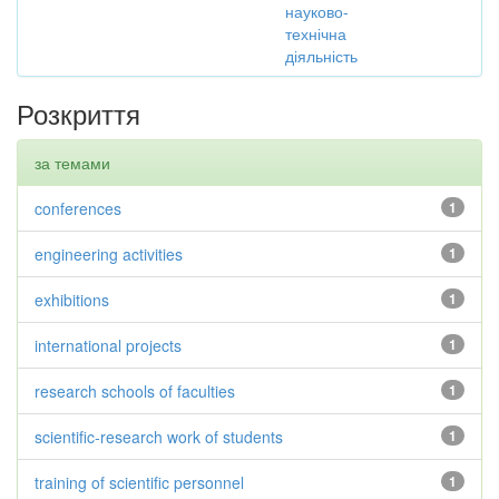
науково-
технічна
діяльність
Розкриття
за темами
conferences
1
engineering activities
1
exhibitions
1
international projects
1
research schools of faculties
1
scientific-research work of students
1
training of scientific personnel
1