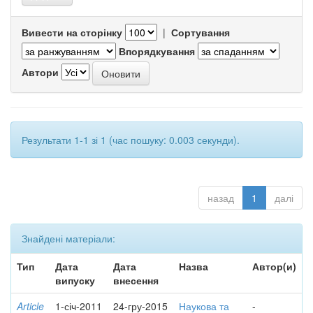
Вивести на сторінку
|
Сортування
Впорядкування
Автори
Результати 1-1 зі 1 (час пошуку: 0.003 секунди).
назад
1
далі
Знайдені матеріали:
Тип
Дата
Дата
Назва
Автор(и)
випуску
внесення
Article
1-січ-2011
24-гру-2015
Наукова та
-