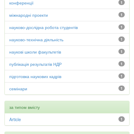
конференції
1
міжнародні проекти
1
науково-дослідна робота студентів
1
науково-технічна діяльність
1
наукові школи факультетів
1
публікація результатів НДР
1
підготовка наукових кадрів
1
семінари
1
за типом вмісту
Article
1