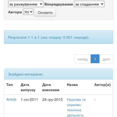
Впорядкування
Автори
Результати 1-1 зі 1 (час пошуку: 0.001 секунди).
назад
1
далі
Знайдені матеріали:
Тип
Дата
Дата
Назва
Автор(и)
випуску
внесення
Article
1-січ-2011
24-гру-2015
Наукова та
-
науково-
технічна
діяльність