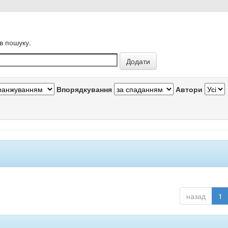
в пошуку.
Впорядкування
Автори
назад
1