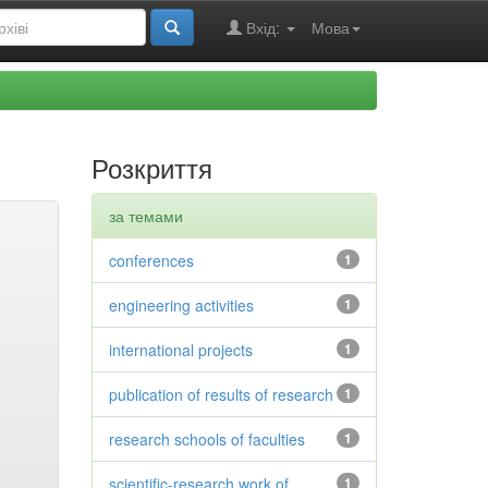
Вхід:
Мова
Розкриття
за темами
conferences
1
engineering activities
1
international projects
1
publication of results of research
1
research schools of faculties
1
scientific-research work of
1