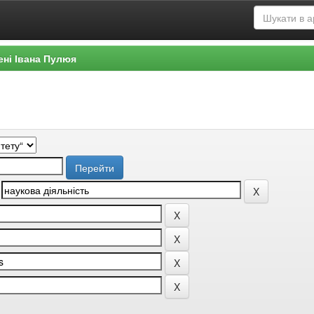
ені Івана Пулюя