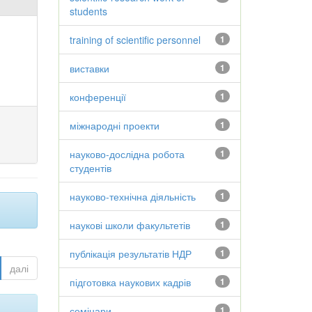
students
training of scientific personnel
1
виставки
1
конференції
1
міжнародні проекти
1
науково-дослідна робота
1
студентів
науково-технічна діяльність
1
наукові школи факультетів
1
публікація результатів НДР
1
далі
підготовка наукових кадрів
1
семінари
1