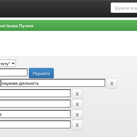
ені Івана Пулюя