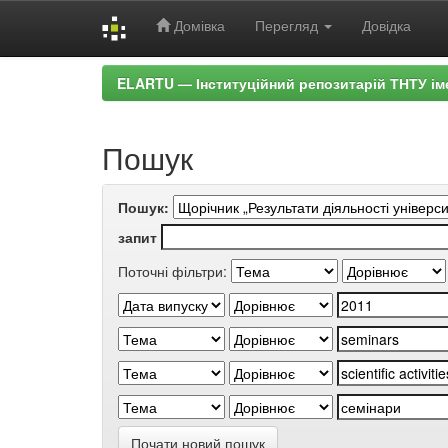
Домівка
Перегляд
Довідка
Skip
ELARTU — Інституційний репозитарій ТНТУ ім
navigation
Пошук
Пошук:
запит
Поточні фільтри:
Почати новий пошук