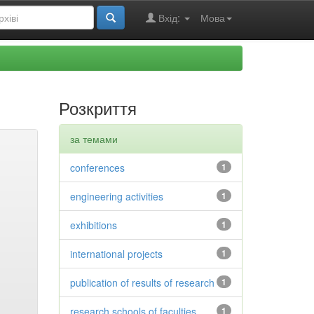
Вхід:
Мова
Розкриття
за темами
conferences
1
engineering activities
1
exhibitions
1
international projects
1
publication of results of research
1
research schools of faculties
1