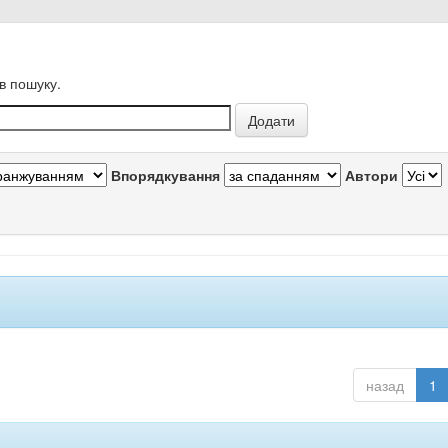
в пошуку.
Впорядкування
Автори
назад
1