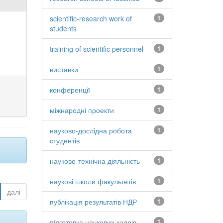
scientific-research work of
1
students
training of scientific personnel
1
виставки
1
конференції
1
міжнародні проекти
1
науково-дослідна робота
1
студентів
науково-технічна діяльність
1
наукові школи факультетів
1
далі
публікація результатів НДР
1
підготовка наукових кадрів
1