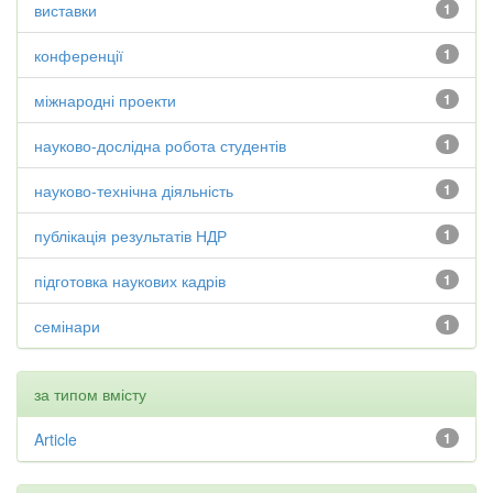
виставки
1
конференції
1
міжнародні проекти
1
науково-дослідна робота студентів
1
науково-технічна діяльність
1
публікація результатів НДР
1
підготовка наукових кадрів
1
семінари
1
за типом вмісту
Article
1