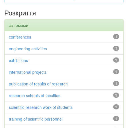
Розкриття
за темами
conferences
1
engineering activities
1
exhibitions
1
international projects
1
publication of results of research
1
research schools of faculties
1
scientific-research work of students
1
training of scientific personnel
1