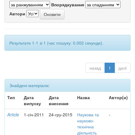
Впорядкування
Автори
Результати 1-1 зі 1 (час пошуку: 0.002 секунди).
назад
1
далі
Знайдені матеріали:
Тип
Дата
Дата
Назва
Автор(и)
випуску
внесення
Article
1-січ-2011
24-гру-2015
Наукова та
-
науково-
технічна
діяльність