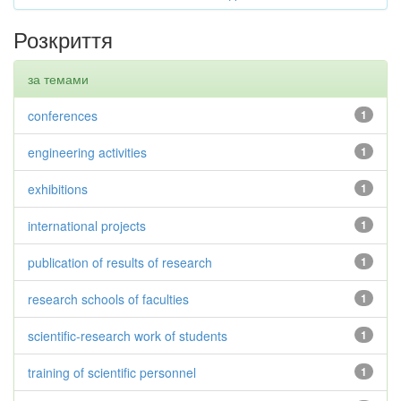
Розкриття
за темами
conferences
1
engineering activities
1
exhibitions
1
international projects
1
publication of results of research
1
research schools of faculties
1
scientific-research work of students
1
training of scientific personnel
1