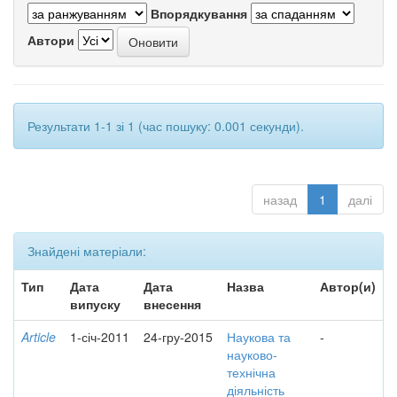
Впорядкування
Автори
Результати 1-1 зі 1 (час пошуку: 0.001 секунди).
назад
1
далі
Знайдені матеріали:
Тип
Дата
Дата
Назва
Автор(и)
випуску
внесення
Article
1-січ-2011
24-гру-2015
Наукова та
-
науково-
технічна
діяльність