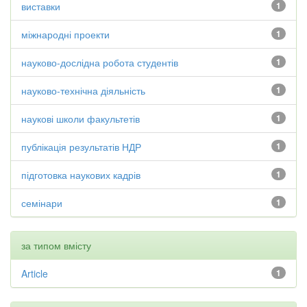
виставки
1
міжнародні проекти
1
науково-дослідна робота студентів
1
науково-технічна діяльність
1
наукові школи факультетів
1
публікація результатів НДР
1
підготовка наукових кадрів
1
семінари
1
за типом вмісту
Article
1