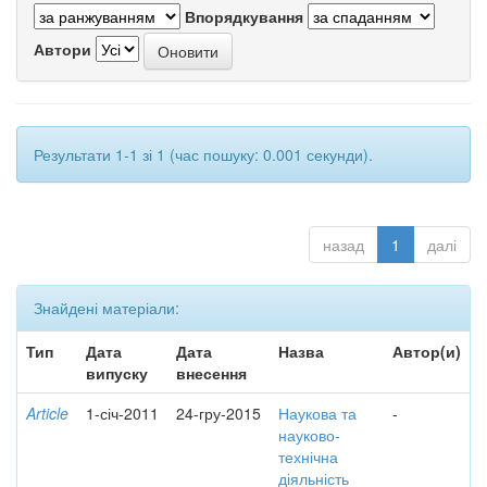
Впорядкування
Автори
Результати 1-1 зі 1 (час пошуку: 0.001 секунди).
назад
1
далі
Знайдені матеріали:
Тип
Дата
Дата
Назва
Автор(и)
випуску
внесення
Article
1-січ-2011
24-гру-2015
Наукова та
-
науково-
технічна
діяльність