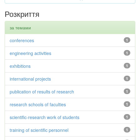
Розкриття
за темами
conferences
1
engineering activities
1
exhibitions
1
international projects
1
publication of results of research
1
research schools of faculties
1
scientific-research work of students
1
training of scientific personnel
1