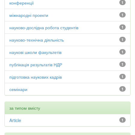
конференції
1
міжнародні проекти
1
науково-дослідна робота студентів
1
науково-технічна діяльність
1
наукові школи факультетів
1
публікація результатів НДР
1
підготовка наукових кадрів
1
семінари
1
за типом вмісту
Article
1