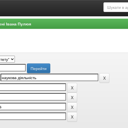
ені Івана Пулюя