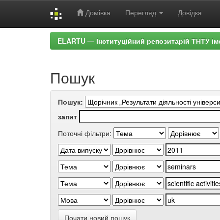
Домівка
Перегляд
Довідка
Skip
ELARTU — Інституційний репозитарій ТНТУ ім
navigation
Пошук
Пошук:
запит
Поточні фільтри:
Почати новий пошук