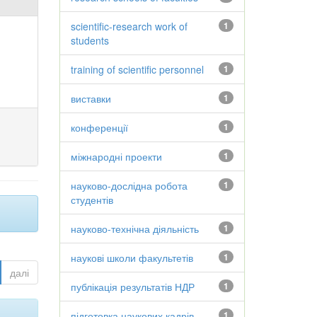
scientific-research work of
1
students
training of scientific personnel
1
виставки
1
конференції
1
міжнародні проекти
1
науково-дослідна робота
1
студентів
науково-технічна діяльність
1
наукові школи факультетів
1
далі
публікація результатів НДР
1
підготовка наукових кадрів
1