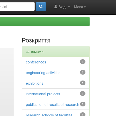
Вхід:
Мова
Розкриття
за темами
conferences
1
engineering activities
1
exhibitions
1
international projects
1
publication of results of research
1
research schools of faculties
1