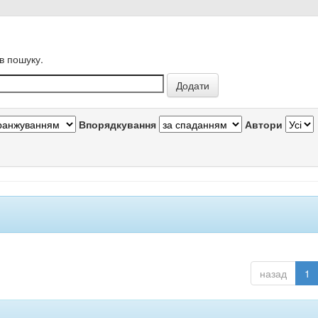
в пошуку.
Впорядкування
Автори
назад
1