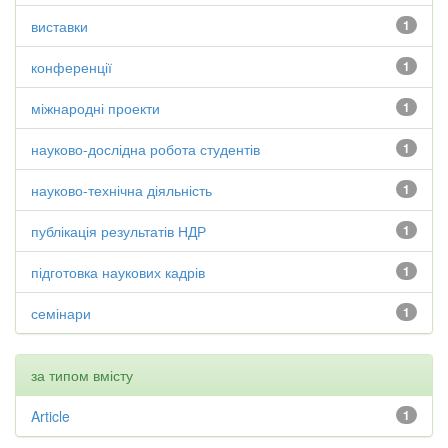
виставки
1
конференції
1
міжнародні проекти
1
науково-дослідна робота студентів
1
науково-технічна діяльність
1
публікація результатів НДР
1
підготовка наукових кадрів
1
семінари
1
за типом вмісту
Article
1