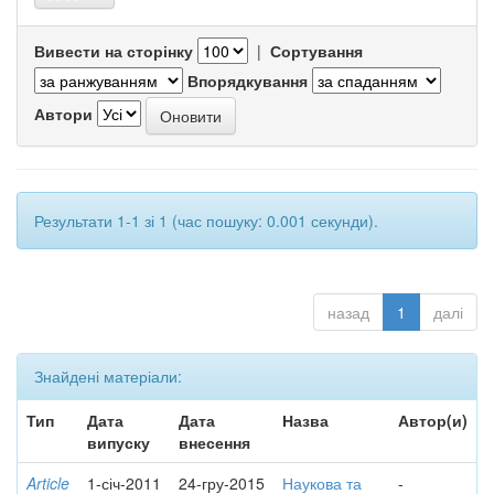
Вивести на сторінку
|
Сортування
Впорядкування
Автори
Результати 1-1 зі 1 (час пошуку: 0.001 секунди).
назад
1
далі
Знайдені матеріали:
Тип
Дата
Дата
Назва
Автор(и)
випуску
внесення
Article
1-січ-2011
24-гру-2015
Наукова та
-