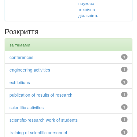
науково-
технічна
діяльність
Розкриття
за темами
conferences
1
engineering activities
1
exhibitions
1
publication of results of research
1
scientific activities
1
scientific-research work of students
1
training of scientific personnel
1